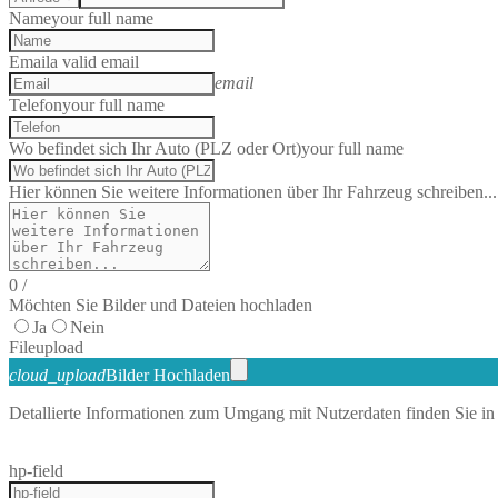
Name
your full name
Email
a valid email
email
Telefon
your full name
Wo befindet sich Ihr Auto (PLZ oder Ort)
your full name
Hier können Sie weitere Informationen über Ihr Fahrzeug schreiben...
0
/
Möchten Sie Bilder und Dateien hochladen
Ja
Nein
File
upload
cloud_upload
Bilder Hochladen
Detallierte Informationen zum Umgang mit Nutzerdaten finden Sie in
hp-field