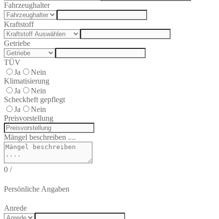
Fahrzeughalter
Kraftstoff
Getriebe
TÜV
Ja
Nein
Klimatisierung
Ja
Nein
Scheckheft gepflegt
Ja
Nein
Preisvorstellung
Mängel beschreiben ....
0
/
Persönliche Angaben
Anrede