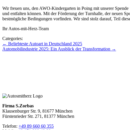
Wir freuen uns, den AWO-Kindergarten in Poing mit unserer Spende u
und entfalten können. Mit der Förderung der Turnhalle, der neuen Sp
bestmögliche Bedingungen vorfinden. Wir sind stolz darauf, Teil die
Ihr Autos-mit-Herz-Team
Categories:
Beitragsnavigation
←
Beliebteste Autoart in Deutschland 2025
Automobilindustrie 2025: Ein Ausblick der Transformation
→
Zu den Blogbeiträgen
Zum Blog mit Herz
Zurück zur Hauptseite
Firma S.Zorbas
Klausenburger Str. 9, 81677 München
Fürstenrieder Str. 271, 81377 München
Telefon:
+49 89 660 60 355