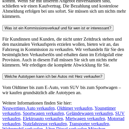
kommt. Wenn Sie mit unserem Angebot einverstanden sind,
schließen wir einen Kaufvertrag. Die Bezahlung und kostenlose
Abmeldung erfolgen bei uns sofort. Sie müssen sich um nichts mehr
kümmern.
Was ist ein Kommissionsverkauf und für wen ist er interessant?
Für Kundinnen und Kunden, die nicht unter Zeitdruck stehen und
den maximalen Verkaufspreis erzielen wollen, bieten wir an, das
Fahrzeug in Kommission zu verkaufen. Wir verhandeln für Sie den
bestmöglichen Verkaufserlös und erhalten dann im Erfolgsfall eine
Provision. Auch in diesem Fall müssen Sie sich um nichts mehr
kümmern. Wir erledigen die komplette Abwicklung für Sie.
Welche Autotypen kann ich bei Autos mit Herz verkaufen?
Vom Oldtimer bis zum E-Auto, vom SUV bis zum Sportwagen –
wir kaufen grundsätzlich alle Autotypen an.
Weitere Informationen finden Sie hier:
Neuwertiges Auto verkaufen,
Oldtimer verkaufen,
Youngtimer
verkaufen,
Sportwagen verkaufen,
Geländewagen verkaufen,
SUV
verkaufen,
Elektroauto verkaufen,
Mietwagen verkaufen,
Motorrad
verkaufen,
Nutzfahrzeug verkaufen,
Transporter verkaufen,
Wohnmobil verkaufen
,
Alten Diesel verkaufen München