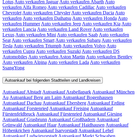
Lotus
Auto verkaufen Jaguar
Auto verkaufen Abarth
Auto
verkaufen Alfa Romeo
Auto verkaufen Cadillac
Auto verkaufen
Chevrolet
Auto verkaufen Chrysler
Auto verkaufen Dacia
Auto
verkaufen
Auto verkaufen Daihatsu
Auto verkaufen Honda
Auto
verkaufen Hummer
Auto verkaufen Jeep
Auto verkaufen Kia
Auto
verkaufen Lancia
Auto verkaufen Land Rover
Auto verkaufen
Lexus
Auto verkaufen Mini
Auto verkaufen Saab
Auto verkaufen
Seat
Auto verkaufen Smart
Auto verkaufen Subaru
Auto verkaufen
Tesla
Auto verkaufen Triumph
Auto verkaufen Volvo
Auto
verkaufen Cupra
Auto verkaufen Suzuki
Auto verkaufen DS
Automobiles
Auto verkaufen Aston Martin
Auto verkaufen Bentley
Auto verkaufen Alpina
Auto verkaufen Lada
Auto verkaufen
SsangYong
Autoankauf bei folgenden Stadtteilen und Landkreisen
Autoankauf Altstadt
Autoankauf Arabellapark
Autoankauf München
Au
Autoankauf Berg am Laim
Autoankauf Bogenhausen
Autoankauf Dachau
Autoankauf Ebersberg
Autoankauf Erding
Autoankauf Forstenried
Autoankauf Freising
Autoankauf
Fürstenfeldbruck
Autoankauf Fürstenried
Autoankauf Giesing
Autoankauf Grasbrunn
Autoankauf Großhadern
Autoankauf
Grünwald
Autoankauf Haar
Autoankauf Haidhausen
Autoankauf
Höhenkrichen
Autoankauf Isarvorstadt
Autoankauf Lehel
Autoankauf Ludwigvorstadt
Autoankauf Markt Schwaben