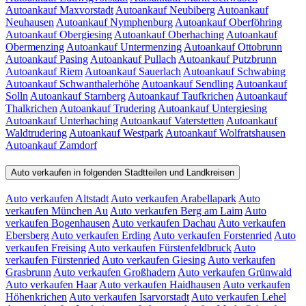
Autoankauf Maxvorstadt
Autoankauf Neubiberg
Autoankauf
Neuhausen
Autoankauf Nymphenburg
Autoankauf Oberföhring
Autoankauf Obergiesing
Autoankauf Oberhaching
Autoankauf
Obermenzing
Autoankauf Untermenzing
Autoankauf Ottobrunn
Autoankauf Pasing
Autoankauf Pullach
Autoankauf Putzbrunn
Autoankauf Riem
Autoankauf Sauerlach
Autoankauf Schwabing
Autoankauf Schwanthalerhöhe
Autoankauf Sendling
Autoankauf
Solln
Autoankauf Starnberg
Autoankauf Taufkrichen
Autoankauf
Thalkrichen
Autoankauf Trudering
Autoankauf Untergiesing
Autoankauf Unterhaching
Autoankauf Vaterstetten
Autoankauf
Waldtrudering
Autoankauf Westpark
Autoankauf Wolfratshausen
Autoankauf Zamdorf
Auto verkaufen in folgenden Stadtteilen und Landkreisen
Auto verkaufen Altstadt
Auto verkaufen Arabellapark
Auto
verkaufen München Au
Auto verkaufen Berg am Laim
Auto
verkaufen Bogenhausen
Auto verkaufen Dachau
Auto verkaufen
Ebersberg
Auto verkaufen Erding
Auto verkaufen Forstenried
Auto
verkaufen Freising
Auto verkaufen Fürstenfeldbruck
Auto
verkaufen Fürstenried
Auto verkaufen Giesing
Auto verkaufen
Grasbrunn
Auto verkaufen Großhadern
Auto verkaufen Grünwald
Auto verkaufen Haar
Auto verkaufen Haidhausen
Auto verkaufen
Höhenkrichen
Auto verkaufen Isarvorstadt
Auto verkaufen Lehel