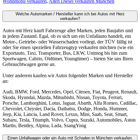
Wohnmobil verkaufen
,
Alten Diesel verkaufen München
Welche Automarken / Hersteller kann ich bei Autos mit Herz
verkaufen?
Autos mit Herz kauft Fahrzeuge aller Marken, jeden Baujahrs und
in jedem Zustand. Egal, ob es sich um ein Unfallauto handelt, ein
Motor-, Getriebe- oder Wasserschaden vorliegt, der TÜV fällig ist
oder Sie einen speziellen Fahrzeugtyp verkaufen möchten (wie ein
Exportauto, Taxi, Transporter, Bus, LKW, Unimog bis hin zum
Sportwagen, Cabrio, Oldtimer, Youngtimer) – bieten Sie uns Ihren
Gebrauchtwagen gerne an.
Unter anderem kaufen wir Autos folgender Marken und Hersteller
an:
Audi, BMW, Ford, Mercedes, Opel, Citroen, Fiat, Peugeot, Renault,
Skoda, Hyundai, Mazda, Mitsubishi, Nissan, Toyota, Ferrari,
Porsche, Lamborghini, Lotus, Jaguar, Abarth, Alfa Romeo, Cadillac,
Chevrolet, Chrysler, Dacia, Daihatsu, Dodge, Honda, Hummer,
Jeep, Kia, Lancia, Land Rover, Lexus, Mini, Saab, Seat, Smart,
Subaru, Tesla, Triumph, Volvo, Cupra, Suzuki, Automobiles, Aston
Martin, Bentley, Alpina, Lada, SsangYong
Einen Unfallwagen oder ein Auto mit Schaden in München verkaufen.