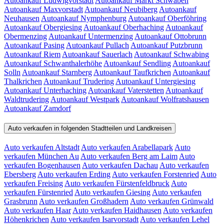
Autoankauf Ludwigvorstadt
Autoankauf Markt Schwaben
Autoankauf Maxvorstadt
Autoankauf Neubiberg
Autoankauf
Neuhausen
Autoankauf Nymphenburg
Autoankauf Oberföhring
Autoankauf Obergiesing
Autoankauf Oberhaching
Autoankauf
Obermenzing
Autoankauf Untermenzing
Autoankauf Ottobrunn
Autoankauf Pasing
Autoankauf Pullach
Autoankauf Putzbrunn
Autoankauf Riem
Autoankauf Sauerlach
Autoankauf Schwabing
Autoankauf Schwanthalerhöhe
Autoankauf Sendling
Autoankauf
Solln
Autoankauf Starnberg
Autoankauf Taufkrichen
Autoankauf
Thalkrichen
Autoankauf Trudering
Autoankauf Untergiesing
Autoankauf Unterhaching
Autoankauf Vaterstetten
Autoankauf
Waldtrudering
Autoankauf Westpark
Autoankauf Wolfratshausen
Autoankauf Zamdorf
Auto verkaufen in folgenden Stadtteilen und Landkreisen
Auto verkaufen Altstadt
Auto verkaufen Arabellapark
Auto
verkaufen München Au
Auto verkaufen Berg am Laim
Auto
verkaufen Bogenhausen
Auto verkaufen Dachau
Auto verkaufen
Ebersberg
Auto verkaufen Erding
Auto verkaufen Forstenried
Auto
verkaufen Freising
Auto verkaufen Fürstenfeldbruck
Auto
verkaufen Fürstenried
Auto verkaufen Giesing
Auto verkaufen
Grasbrunn
Auto verkaufen Großhadern
Auto verkaufen Grünwald
Auto verkaufen Haar
Auto verkaufen Haidhausen
Auto verkaufen
Höhenkrichen
Auto verkaufen Isarvorstadt
Auto verkaufen Lehel