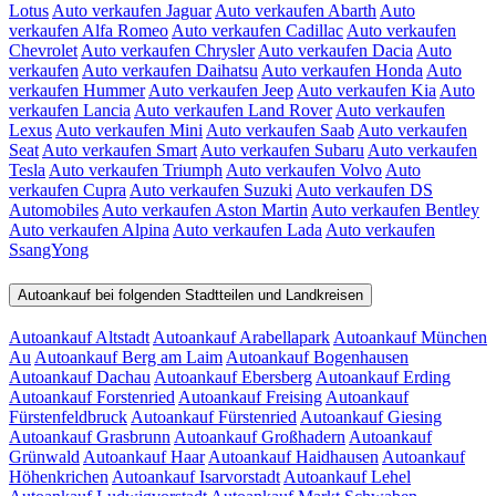
Lotus
Auto verkaufen Jaguar
Auto verkaufen Abarth
Auto
verkaufen Alfa Romeo
Auto verkaufen Cadillac
Auto verkaufen
Chevrolet
Auto verkaufen Chrysler
Auto verkaufen Dacia
Auto
verkaufen
Auto verkaufen Daihatsu
Auto verkaufen Honda
Auto
verkaufen Hummer
Auto verkaufen Jeep
Auto verkaufen Kia
Auto
verkaufen Lancia
Auto verkaufen Land Rover
Auto verkaufen
Lexus
Auto verkaufen Mini
Auto verkaufen Saab
Auto verkaufen
Seat
Auto verkaufen Smart
Auto verkaufen Subaru
Auto verkaufen
Tesla
Auto verkaufen Triumph
Auto verkaufen Volvo
Auto
verkaufen Cupra
Auto verkaufen Suzuki
Auto verkaufen DS
Automobiles
Auto verkaufen Aston Martin
Auto verkaufen Bentley
Auto verkaufen Alpina
Auto verkaufen Lada
Auto verkaufen
SsangYong
Autoankauf bei folgenden Stadtteilen und Landkreisen
Autoankauf Altstadt
Autoankauf Arabellapark
Autoankauf München
Au
Autoankauf Berg am Laim
Autoankauf Bogenhausen
Autoankauf Dachau
Autoankauf Ebersberg
Autoankauf Erding
Autoankauf Forstenried
Autoankauf Freising
Autoankauf
Fürstenfeldbruck
Autoankauf Fürstenried
Autoankauf Giesing
Autoankauf Grasbrunn
Autoankauf Großhadern
Autoankauf
Grünwald
Autoankauf Haar
Autoankauf Haidhausen
Autoankauf
Höhenkrichen
Autoankauf Isarvorstadt
Autoankauf Lehel