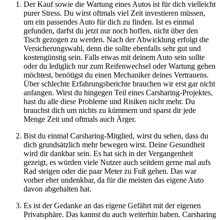
Der Kauf sowie die Wartung eines Autos ist für dich vielleicht
purer Stress. Du wirst oftmals viel Zeit investieren müssen,
um ein passendes Auto für dich zu finden. Ist es einmal
gefunden, darfst du jetzt nur noch hoffen, nicht über den
Tisch gezogen zu werden. Nach der Abwicklung erfolgt die
Versicherungswahl, denn die sollte ebenfalls sehr gut und
kostengünstig sein. Falls etwas mit deinem Auto sein sollte
oder du lediglich nur zum Reifenwechsel oder Wartung gehen
möchtest, benötigst du einen Mechaniker deines Vertrauens.
Über schlechte Erfahrungsberichte brauchen wir erst gar nicht
anfangen. Wirst du hingegen Teil eines Carsharing-Projektes,
hast du alle diese Probleme und Risiken nicht mehr. Du
brauchst dich um nichts zu kümmern und sparst dir jede
Menge Zeit und oftmals auch Ärger.
Bist du einmal Carsharing-Mitglied, wirst du sehen, dass du
dich grundsätzlich mehr bewegen wirst. Deine Gesundheit
wird dir dankbar sein. Es hat sich in der Vergangenheit
gezeigt, es würden viele Nutzer auch seitdem gerne mal aufs
Rad steigen oder die paar Meter zu Fuß gehen. Das war
vorher eher undenkbar, da für die meisten das eigene Auto
davon abgehalten hat.
Es ist der Gedanke an das eigene Gefährt mit der eigenen
Privatsphäre. Das kannst du auch weiterhin haben. Carsharing