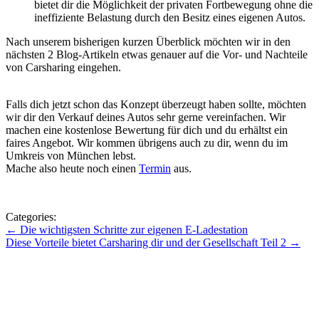
bietet dir die Möglichkeit der privaten Fortbewegung ohne die
ineffiziente Belastung durch den Besitz eines eigenen Autos.
Nach unserem bisherigen kurzen Überblick möchten wir in den
nächsten 2 Blog-Artikeln etwas genauer auf die Vor- und Nachteile
von Carsharing eingehen.
Falls dich jetzt schon das Konzept überzeugt haben sollte, möchten
wir dir den Verkauf deines Autos sehr gerne vereinfachen. Wir
machen eine kostenlose Bewertung für dich und du erhältst ein
faires Angebot. Wir kommen übrigens auch zu dir, wenn du im
Umkreis von München lebst.
Mache also heute noch einen
Termin
aus.
Categories:
Beitragsnavigation
←
Die wichtigsten Schritte zur eigenen E-Ladestation
Diese Vorteile bietet Carsharing dir und der Gesellschaft Teil 2
→
Zu den Blogbeiträgen
Zum Blog mit Herz