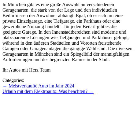
In München gibt es eine große Auswahl an verschiedenen
Garagenarten, die stark von der Lage und den individuellen
Bedürfnissen der Anwohner abhängt. Egal, ob es sich um eine
private Einzelgarage, eine Tiefgarage, ein Parkhaus oder eine
gewerbliche Nutzung handelt – für jeden Bedarf gibt es die
geeignete Garage. In den Innenstadtbereichen sind moderne und
platzsparende Lösungen wie Tiefgaragen und Parkhäuser gefragt,
während in den äußeren Stadtteilen und Vororten freistehende
Garagen oder Garagenanlagen die gängige Wahl sind. Die diversen
Garagenarten in München sind ein Spiegelbild der mannigfaltigen
Anforderungen und des begrenzten Raums in der Stadt.
Ihr Autos mit Herz Team
Categories:
Beitragsnavigation
←
Meistverkaufte Auto im Jahr 2024
Urlaub mit dem Elektroauto: Was beachten?
→
Zu den Blogbeiträgen
Zum Blog mit Herz
Zurück zur Hauptseite