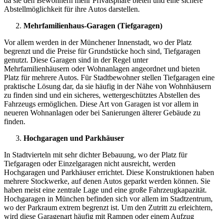
da sie den Bewohnern mehr Privatsphäre bieten und eine sichere
Abstellmöglichkeit für ihre Autos darstellen.
Mehrfamilienhaus-Garagen (Tiefgaragen)
Vor allem werden in der Münchener Innenstadt, wo der Platz
begrenzt und die Preise für Grundstücke hoch sind, Tiefgaragen
genutzt. Diese Garagen sind in der Regel unter
Mehrfamilienhäusern oder Wohnanlagen angeordnet und bieten
Platz für mehrere Autos. Für Stadtbewohner stellen Tiefgaragen eine
praktische Lösung dar, da sie häufig in der Nähe von Wohnhäusern
zu finden sind und ein sicheres, wettergeschütztes Abstellen des
Fahrzeugs ermöglichen. Diese Art von Garagen ist vor allem in
neueren Wohnanlagen oder bei Sanierungen älterer Gebäude zu
finden.
Hochgaragen und Parkhäuser
In Stadtvierteln mit sehr dichter Bebauung, wo der Platz für
Tiefgaragen oder Einzelgaragen nicht ausreicht, werden
Hochgaragen und Parkhäuser errichtet. Diese Konstruktionen haben
mehrere Stockwerke, auf denen Autos geparkt werden können. Sie
haben meist eine zentrale Lage und eine große Fahrzeugkapazität.
Hochgaragen in München befinden sich vor allem im Stadtzentrum,
wo der Parkraum extrem begrenzt ist. Um den Zutritt zu erleichtern,
wird diese Garagenart häufig mit Rampen oder einem Aufzug