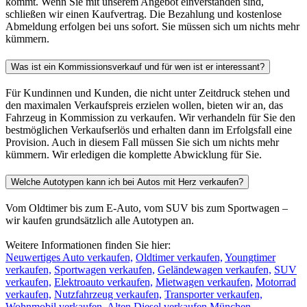
kommt. Wenn Sie mit unserem Angebot einverstanden sind,
schließen wir einen Kaufvertrag. Die Bezahlung und kostenlose
Abmeldung erfolgen bei uns sofort. Sie müssen sich um nichts mehr
kümmern.
Was ist ein Kommissionsverkauf und für wen ist er interessant?
Für Kundinnen und Kunden, die nicht unter Zeitdruck stehen und
den maximalen Verkaufspreis erzielen wollen, bieten wir an, das
Fahrzeug in Kommission zu verkaufen. Wir verhandeln für Sie den
bestmöglichen Verkaufserlös und erhalten dann im Erfolgsfall eine
Provision. Auch in diesem Fall müssen Sie sich um nichts mehr
kümmern. Wir erledigen die komplette Abwicklung für Sie.
Welche Autotypen kann ich bei Autos mit Herz verkaufen?
Vom Oldtimer bis zum E-Auto, vom SUV bis zum Sportwagen –
wir kaufen grundsätzlich alle Autotypen an.
Weitere Informationen finden Sie hier:
Neuwertiges Auto verkaufen,
Oldtimer verkaufen,
Youngtimer
verkaufen,
Sportwagen verkaufen,
Geländewagen verkaufen,
SUV
verkaufen,
Elektroauto verkaufen,
Mietwagen verkaufen,
Motorrad
verkaufen,
Nutzfahrzeug verkaufen,
Transporter verkaufen,
Wohnmobil verkaufen
,
Alten Diesel verkaufen München