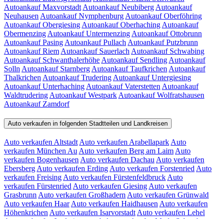
Autoankauf Maxvorstadt
Autoankauf Neubiberg
Autoankauf
Neuhausen
Autoankauf Nymphenburg
Autoankauf Oberföhring
Autoankauf Obergiesing
Autoankauf Oberhaching
Autoankauf
Obermenzing
Autoankauf Untermenzing
Autoankauf Ottobrunn
Autoankauf Pasing
Autoankauf Pullach
Autoankauf Putzbrunn
Autoankauf Riem
Autoankauf Sauerlach
Autoankauf Schwabing
Autoankauf Schwanthalerhöhe
Autoankauf Sendling
Autoankauf
Solln
Autoankauf Starnberg
Autoankauf Taufkrichen
Autoankauf
Thalkrichen
Autoankauf Trudering
Autoankauf Untergiesing
Autoankauf Unterhaching
Autoankauf Vaterstetten
Autoankauf
Waldtrudering
Autoankauf Westpark
Autoankauf Wolfratshausen
Autoankauf Zamdorf
Auto verkaufen in folgenden Stadtteilen und Landkreisen
Auto verkaufen Altstadt
Auto verkaufen Arabellapark
Auto
verkaufen München Au
Auto verkaufen Berg am Laim
Auto
verkaufen Bogenhausen
Auto verkaufen Dachau
Auto verkaufen
Ebersberg
Auto verkaufen Erding
Auto verkaufen Forstenried
Auto
verkaufen Freising
Auto verkaufen Fürstenfeldbruck
Auto
verkaufen Fürstenried
Auto verkaufen Giesing
Auto verkaufen
Grasbrunn
Auto verkaufen Großhadern
Auto verkaufen Grünwald
Auto verkaufen Haar
Auto verkaufen Haidhausen
Auto verkaufen
Höhenkrichen
Auto verkaufen Isarvorstadt
Auto verkaufen Lehel