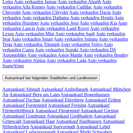
Lotus
Auto verkaufen Jaguar
Auto verkaufen Abarth
Auto
verkaufen Alfa Romeo
Auto verkaufen Cadillac
Auto verkaufen
Chevrolet
Auto verkaufen Chrysler
Auto verkaufen Dacia
Auto
verkaufen
Auto verkaufen Daihatsu
Auto verkaufen Honda
Auto
verkaufen Hummer
Auto verkaufen Jeep
Auto verkaufen Kia
Auto
verkaufen Lancia
Auto verkaufen Land Rover
Auto verkaufen
Lexus
Auto verkaufen Mini
Auto verkaufen Saab
Auto verkaufen
Seat
Auto verkaufen Smart
Auto verkaufen Subaru
Auto verkaufen
Tesla
Auto verkaufen Triumph
Auto verkaufen Volvo
Auto
verkaufen Cupra
Auto verkaufen Suzuki
Auto verkaufen DS
Automobiles
Auto verkaufen Aston Martin
Auto verkaufen Bentley
Auto verkaufen Alpina
Auto verkaufen Lada
Auto verkaufen
SsangYong
Autoankauf bei folgenden Stadtteilen und Landkreisen
Autoankauf Altstadt
Autoankauf Arabellapark
Autoankauf München
Au
Autoankauf Berg am Laim
Autoankauf Bogenhausen
Autoankauf Dachau
Autoankauf Ebersberg
Autoankauf Erding
Autoankauf Forstenried
Autoankauf Freising
Autoankauf
Fürstenfeldbruck
Autoankauf Fürstenried
Autoankauf Giesing
Autoankauf Grasbrunn
Autoankauf Großhadern
Autoankauf
Grünwald
Autoankauf Haar
Autoankauf Haidhausen
Autoankauf
Höhenkrichen
Autoankauf Isarvorstadt
Autoankauf Lehel
Autoankauf Ludwigvorstadt
Autoankauf Markt Schwaben