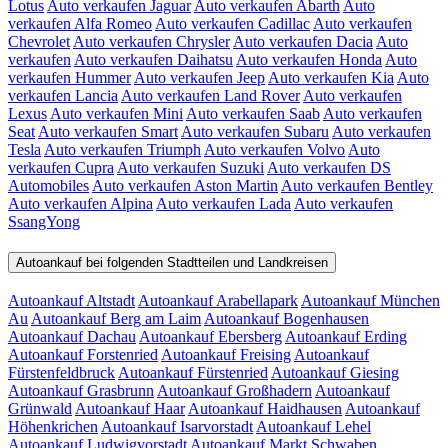
Lotus
Auto verkaufen Jaguar
Auto verkaufen Abarth
Auto
verkaufen Alfa Romeo
Auto verkaufen Cadillac
Auto verkaufen
Chevrolet
Auto verkaufen Chrysler
Auto verkaufen Dacia
Auto
verkaufen
Auto verkaufen Daihatsu
Auto verkaufen Honda
Auto
verkaufen Hummer
Auto verkaufen Jeep
Auto verkaufen Kia
Auto
verkaufen Lancia
Auto verkaufen Land Rover
Auto verkaufen
Lexus
Auto verkaufen Mini
Auto verkaufen Saab
Auto verkaufen
Seat
Auto verkaufen Smart
Auto verkaufen Subaru
Auto verkaufen
Tesla
Auto verkaufen Triumph
Auto verkaufen Volvo
Auto
verkaufen Cupra
Auto verkaufen Suzuki
Auto verkaufen DS
Automobiles
Auto verkaufen Aston Martin
Auto verkaufen Bentley
Auto verkaufen Alpina
Auto verkaufen Lada
Auto verkaufen
SsangYong
Autoankauf bei folgenden Stadtteilen und Landkreisen
Autoankauf Altstadt
Autoankauf Arabellapark
Autoankauf München
Au
Autoankauf Berg am Laim
Autoankauf Bogenhausen
Autoankauf Dachau
Autoankauf Ebersberg
Autoankauf Erding
Autoankauf Forstenried
Autoankauf Freising
Autoankauf
Fürstenfeldbruck
Autoankauf Fürstenried
Autoankauf Giesing
Autoankauf Grasbrunn
Autoankauf Großhadern
Autoankauf
Grünwald
Autoankauf Haar
Autoankauf Haidhausen
Autoankauf
Höhenkrichen
Autoankauf Isarvorstadt
Autoankauf Lehel
Autoankauf Ludwigvorstadt
Autoankauf Markt Schwaben