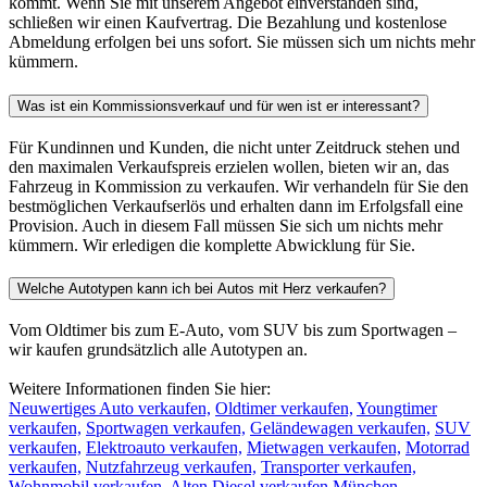
kommt. Wenn Sie mit unserem Angebot einverstanden sind,
schließen wir einen Kaufvertrag. Die Bezahlung und kostenlose
Abmeldung erfolgen bei uns sofort. Sie müssen sich um nichts mehr
kümmern.
Was ist ein Kommissionsverkauf und für wen ist er interessant?
Für Kundinnen und Kunden, die nicht unter Zeitdruck stehen und
den maximalen Verkaufspreis erzielen wollen, bieten wir an, das
Fahrzeug in Kommission zu verkaufen. Wir verhandeln für Sie den
bestmöglichen Verkaufserlös und erhalten dann im Erfolgsfall eine
Provision. Auch in diesem Fall müssen Sie sich um nichts mehr
kümmern. Wir erledigen die komplette Abwicklung für Sie.
Welche Autotypen kann ich bei Autos mit Herz verkaufen?
Vom Oldtimer bis zum E-Auto, vom SUV bis zum Sportwagen –
wir kaufen grundsätzlich alle Autotypen an.
Weitere Informationen finden Sie hier:
Neuwertiges Auto verkaufen,
Oldtimer verkaufen,
Youngtimer
verkaufen,
Sportwagen verkaufen,
Geländewagen verkaufen,
SUV
verkaufen,
Elektroauto verkaufen,
Mietwagen verkaufen,
Motorrad
verkaufen,
Nutzfahrzeug verkaufen,
Transporter verkaufen,
Wohnmobil verkaufen
,
Alten Diesel verkaufen München