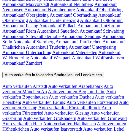
Autoankauf Maxvorstadt
Autoankauf Neubiberg
Autoankauf
Neuhausen
Autoankauf Nymphenburg
Autoankauf Oberföhring
Autoankauf Obergiesing
Autoankauf Oberhaching
Autoankauf
Obermenzing
Autoankauf Untermenzing
Autoankauf Ottobrunn
Autoankauf Pasing
Autoankauf Pullach
Autoankauf Putzbrunn
Autoankauf Riem
Autoankauf Sauerlach
Autoankauf Schwabing
Autoankauf Schwanthalerhöhe
Autoankauf Sendling
Autoankauf
Solln
Autoankauf Starnberg
Autoankauf Taufkrichen
Autoankauf
Thalkrichen
Autoankauf Trudering
Autoankauf Untergiesing
Autoankauf Unterhaching
Autoankauf Vaterstetten
Autoankauf
Waldtrudering
Autoankauf Westpark
Autoankauf Wolfratshausen
Autoankauf Zamdorf
Auto verkaufen in folgenden Stadtteilen und Landkreisen
Auto verkaufen Altstadt
Auto verkaufen Arabellapark
Auto
verkaufen München Au
Auto verkaufen Berg am Laim
Auto
verkaufen Bogenhausen
Auto verkaufen Dachau
Auto verkaufen
Ebersberg
Auto verkaufen Erding
Auto verkaufen Forstenried
Auto
verkaufen Freising
Auto verkaufen Fürstenfeldbruck
Auto
verkaufen Fürstenried
Auto verkaufen Giesing
Auto verkaufen
Grasbrunn
Auto verkaufen Großhadern
Auto verkaufen Grünwald
Auto verkaufen Haar
Auto verkaufen Haidhausen
Auto verkaufen
Höhenkrichen
Auto verkaufen Isarvorstadt
Auto verkaufen Lehel