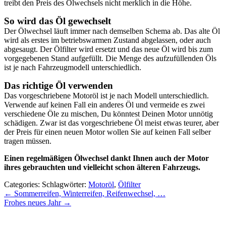
treibt den Preis des Ölwechsels nicht merklich in die Höhe.
So wird das Öl gewechselt
Der Ölwechsel läuft immer nach demselben Schema ab. Das alte Öl
wird als erstes im betriebswarmen Zustand abgelassen, oder auch
abgesaugt. Der Ölfilter wird ersetzt und das neue Öl wird bis zum
vorgegebenen Stand aufgefüllt. Die Menge des aufzufüllenden Öls
ist je nach Fahrzeugmodell unterschiedlich.
Das richtige Öl verwenden
Das vorgeschriebene Motoröl ist je nach Modell unterschiedlich.
Verwende auf keinen Fall ein anderes Öl und vermeide es zwei
verschiedene Öle zu mischen, Du könntest Deinen Motor unnötig
schädigen. Zwar ist das vorgeschriebene Öl meist etwas teurer, aber
der Preis für einen neuen Motor wollen Sie auf keinen Fall selber
tragen müssen.
Einen regelmäßigen Ölwechsel dankt Ihnen auch der Motor
ihres gebrauchten und vielleicht schon älteren Fahrzeugs.
Categories:
Schlagwörter:
Motoröl
,
Ölfilter
Beitragsnavigation
←
Sommerreifen, Winterreifen, Reifenwechsel, …
Frohes neues Jahr
→
Zu den Blogbeiträgen