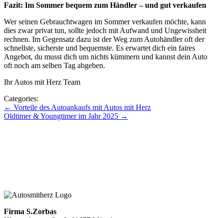
Fazit: Im Sommer bequem zum Händler – und gut verkaufen
Wer seinen Gebrauchtwagen im Sommer verkaufen möchte, kann
dies zwar privat tun, sollte jedoch mit Aufwand und Ungewissheit
rechnen. Im Gegensatz dazu ist der Weg zum Autohändler oft der
schnellste, sicherste und bequemste. Es erwartet dich ein faires
Angebot, du musst dich um nichts kümmern und kannst dein Auto
oft noch am selben Tag abgeben.
Ihr Autos mit Herz Team
Categories:
Beitragsnavigation
←
Vorteile des Autoankaufs mit Autos mit Herz
Oldtimer & Youngtimer im Jahr 2025
→
Zu den Blogbeiträgen
Zum Blog mit Herz
Zurück zur Hauptseite
Firma S.Zorbas