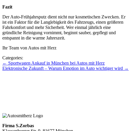
Fazit
Der Auto-Frühjahrsputz dient nicht nur kosmetischen Zwecken. Er
ist ein Faktor für die Langlebigkeit des Fahrzeugs, einen größeren
Fahrkomfort und mehr Sicherheit. Wer einmal jährlich eine
gründliche Reinigung vornimmt, beginnt sauber, gepflegt und
entspannt in die warme Jahreszeit.
Ihr Team von Autos mit Herz
Categories:
Beitragsnavigation
←
Sportwagen Ankauf in München bei Autos mit Herz
Elektronische Zukunft – Warum Emotion im Auto wichtiger wird
→
Zu den Blogbeiträgen
Zum Blog mit Herz
Zurück zur Hauptseite
Firma S.Zorbas
Klausenburger Str. 9, 81677 München