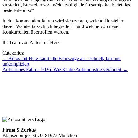
zu stellen, ist es eher so: „Welches digitale Gesamtpaket bietet das
beste Erlebnis?“
In den kommenden Jahren wird sich zeigen, welche Hersteller
diesen Wandel tatsächlich begreifen – und welche von neuen
Konkurrenten übertroffen werden.
Ihr Team von Autos mit Herz
Categories:
Beitragsnavigation
←
Autos mit Herz kauft alle Fahrzeuge an – schnell, fair und
unkompliziert
Autonomes Fahren 2026: Wie KI die Autoindustrie verändert
→
Zu den Blogbeiträgen
Zum Blog mit Herz
Zurück zur Hauptseite
Firma S.Zorbas
Klausenburger Str. 9, 81677 München