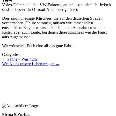
Volvo
Volvo-Fahrer sind den VW-Fahrern gar nicht so unähnlich. Jedoch
sind sie besser für Offroad-Abenteuer gerüstet.
Dies sind nur einige Klischees, die auf den deutschen Straßen
vorherrschen. Ob sie stimmen, müssen wir immer selbst
entscheiden. Es gibt wahrscheinlich immer Ausnahmen von der
Regel, aber auch Leute, bei denen diese Klischees wie die Faust
aufs Auge passen.
Wir wünschen Euch eine allseits gute Fahrt.
Categories:
Beitragsnavigation
←
Panne – Was nun?
Wie Autos unsere Leben prägen
→
Zu den Blogbeiträgen
Zum Blog mit Herz
Zurück zur Hauptseite
Firma S.Zorbas