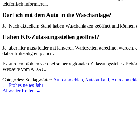
telefonisch informieren.
Darf ich mit dem Auto in die Waschanlage?
Ja. Nach aktuellem Stand haben Waschanlagen geöffnet und können ge
Haben Kfz-Zulassungsstellen geöffnet?
Ja, aber hier muss leider mit längeren Wartezeiten gerechnet werden
daher frühzeitig einplanen.
Es wird empfohlen sich bei seiner regionalen Zulassungsstelle / Behö
Webseite vom ADAC.
Categories:
Schlagwörter:
Auto abmelden
,
Auto ankauf
,
Auto anmeld
Beitragsnavigation
←
Frohes neues Jahr
Allwetter Reifen
→
Zu den Blogbeiträgen
Zum Blog mit Herz
Zurück zur Hauptseite