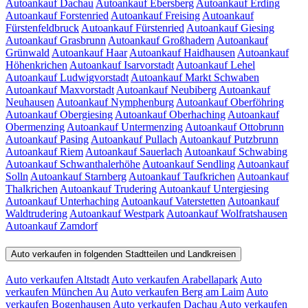
Autoankauf Dachau
Autoankauf Ebersberg
Autoankauf Erding
Autoankauf Forstenried
Autoankauf Freising
Autoankauf
Fürstenfeldbruck
Autoankauf Fürstenried
Autoankauf Giesing
Autoankauf Grasbrunn
Autoankauf Großhadern
Autoankauf
Grünwald
Autoankauf Haar
Autoankauf Haidhausen
Autoankauf
Höhenkrichen
Autoankauf Isarvorstadt
Autoankauf Lehel
Autoankauf Ludwigvorstadt
Autoankauf Markt Schwaben
Autoankauf Maxvorstadt
Autoankauf Neubiberg
Autoankauf
Neuhausen
Autoankauf Nymphenburg
Autoankauf Oberföhring
Autoankauf Obergiesing
Autoankauf Oberhaching
Autoankauf
Obermenzing
Autoankauf Untermenzing
Autoankauf Ottobrunn
Autoankauf Pasing
Autoankauf Pullach
Autoankauf Putzbrunn
Autoankauf Riem
Autoankauf Sauerlach
Autoankauf Schwabing
Autoankauf Schwanthalerhöhe
Autoankauf Sendling
Autoankauf
Solln
Autoankauf Starnberg
Autoankauf Taufkrichen
Autoankauf
Thalkrichen
Autoankauf Trudering
Autoankauf Untergiesing
Autoankauf Unterhaching
Autoankauf Vaterstetten
Autoankauf
Waldtrudering
Autoankauf Westpark
Autoankauf Wolfratshausen
Autoankauf Zamdorf
Auto verkaufen in folgenden Stadtteilen und Landkreisen
Auto verkaufen Altstadt
Auto verkaufen Arabellapark
Auto
verkaufen München Au
Auto verkaufen Berg am Laim
Auto
verkaufen Bogenhausen
Auto verkaufen Dachau
Auto verkaufen