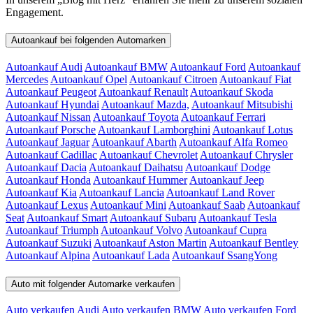
Engagement.
Autoankauf bei folgenden Automarken
Autoankauf Audi
Autoankauf BMW
Autoankauf Ford
Autoankauf
Mercedes
Autoankauf Opel
Autoankauf Citroen
Autoankauf Fiat
Autoankauf Peugeot
Autoankauf Renault
Autoankauf Skoda
Autoankauf Hyundai
Autoankauf Mazda,
Autoankauf Mitsubishi
Autoankauf Nissan
Autoankauf Toyota
Autoankauf Ferrari
Autoankauf Porsche
Autoankauf Lamborghini
Autoankauf Lotus
Autoankauf Jaguar
Autoankauf Abarth
Autoankauf Alfa Romeo
Autoankauf Cadillac
Autoankauf Chevrolet
Autoankauf Chrysler
Autoankauf Dacia
Autoankauf Daihatsu
Autoankauf Dodge
Autoankauf Honda
Autoankauf Hummer
Autoankauf Jeep
Autoankauf Kia
Autoankauf Lancia
Autoankauf Land Rover
Autoankauf Lexus
Autoankauf Mini
Autoankauf Saab
Autoankauf
Seat
Autoankauf Smart
Autoankauf Subaru
Autoankauf Tesla
Autoankauf Triumph
Autoankauf Volvo
Autoankauf Cupra
Autoankauf Suzuki
Autoankauf Aston Martin
Autoankauf Bentley
Autoankauf Alpina
Autoankauf Lada
Autoankauf SsangYong
Auto mit folgender Automarke verkaufen
Auto verkaufen Audi
Auto verkaufen BMW
Auto verkaufen Ford