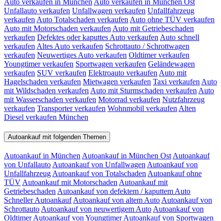
Auto verkaufen in München
Auto verkaufen in München Ost
Unfallauto verkaufen
Unfallwagen verkaufen
Unfallfahrzeug
verkaufen
Auto Totalschaden verkaufen
Auto ohne TÜV verkaufen
Auto mit Motorschaden verkaufen
Auto mit Getriebeschaden
verkaufen
Defektes oder kaputtes Auto verkaufen
Auto schnell
verkaufen
Altes Auto verkaufen
Schrottauto / Schrottwagen
verkaufen
Neuwertiges Auto verkaufen
Oldtimer verkaufen
Youngtimer verkaufen
Sportwagen verkaufen
Geländewagen
verkaufen
SUV verkaufen
Elektroauto verkaufen
Auto mit
Hagelschaden verkaufen
Mietwagen verkaufen
Taxi verkaufen
Auto
mit Wildschaden verkaufen
Auto mit Sturmschaden verkaufen
Auto
mit Wasserschaden verkaufen
Motorrad verkaufen
Nutzfahrzeug
verkaufen
Transporter verkaufen
Wohnmobil verkaufen
Alten
Diesel verkaufen München
Autoankauf mit folgenden Themen
Autoankauf in München
Autoankauf in München Ost
Autoankauf
von Unfallauto
Autoankauf von Unfallwagen
Autoankauf von
Unfallfahrzeug
Autoankauf von Totalschaden
Autoankauf ohne
TÜV
Autoankauf mit Motorschaden
Autoankauf mit
Getriebeschaden
Autoankauf von defektem / kaputtem Auto
Schneller Autoankauf
Autoankauf von altem Auto
Autoankauf von
Schrottauto
Autoankauf von neuwertigem Auto
Autoankauf von
Oldtimer
Autoankauf von Youngtimer
Autoankauf von Sportwagen