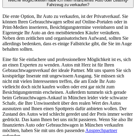
Welche Möglichkeiten habe ich mein finanziertes Auto oder Leasing-
Fahrzeug zu verkaufen?
Die erste Option, Ihr Auto zu verkaufen, ist der Privatverkauf. Sie
können Ihren Gebrauchtwagen selbst auf Online-Portalen oder in
Print-Medien inserieren, Besichtigungstermine vereinbaren und in
Eigenregie Ihr Auto an den meistbietenden Käufer veräußern.
Neben dem zeitlichen und organisatorischen Aufwand, sollten Sie
allerdings bedenken, dass es einige Fallstricke gibt, die Sie im Auge
behalten sollten.
Eine für Sie einfachere und professionellere Möglichkeit ist es, sich
an einen Experten zu wenden. Autos mit Herz ist für Ihren
Gebrauchtwagenverkauf der ideale Partner. Mit uns sparen Sie sich
kostspielige Inserate mit ungewissem Ausgang. Sie müssen sich
nicht mit vielen Interessenten treffen, die am Ende Ihr Auto
vielleicht doch nicht kaufen wollen oder erst gar nicht zum
Besichtigungstermin erscheinen. Außerdem tummeln sich gerade
beim Gebrauchtwagen-Ankauf in München leider viele schwarze
Schafe, die Ihre Unwissenheit über den realen Wert des Autos
ausnutzen und Ihnen einen Spottpreis dafür anbieten wollen. Der
Zustand des Autos wird schlecht geredet und der Preis immer weiter
gedrückt. Das kann Ihnen bei uns nicht passieren. Wenn Sie also Ihr
finanziertes Auto oder Gebrauchtwagen in München verkaufen
möchten, haben Sie mit uns den passenden
Ansprechpartner
gefunden.