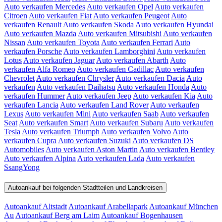
Auto verkaufen Mercedes
Auto verkaufen Opel
Auto verkaufen
Citroen
Auto verkaufen Fiat
Auto verkaufen Peugeot
Auto
verkaufen Renault
Auto verkaufen Skoda
Auto verkaufen Hyundai
Auto verkaufen Mazda
Auto verkaufen Mitsubishi
Auto verkaufen
Nissan
Auto verkaufen Toyota
Auto verkaufen Ferrari
Auto
verkaufen Porsche
Auto verkaufen Lamborghini
Auto verkaufen
Lotus
Auto verkaufen Jaguar
Auto verkaufen Abarth
Auto
verkaufen Alfa Romeo
Auto verkaufen Cadillac
Auto verkaufen
Chevrolet
Auto verkaufen Chrysler
Auto verkaufen Dacia
Auto
verkaufen
Auto verkaufen Daihatsu
Auto verkaufen Honda
Auto
verkaufen Hummer
Auto verkaufen Jeep
Auto verkaufen Kia
Auto
verkaufen Lancia
Auto verkaufen Land Rover
Auto verkaufen
Lexus
Auto verkaufen Mini
Auto verkaufen Saab
Auto verkaufen
Seat
Auto verkaufen Smart
Auto verkaufen Subaru
Auto verkaufen
Tesla
Auto verkaufen Triumph
Auto verkaufen Volvo
Auto
verkaufen Cupra
Auto verkaufen Suzuki
Auto verkaufen DS
Automobiles
Auto verkaufen Aston Martin
Auto verkaufen Bentley
Auto verkaufen Alpina
Auto verkaufen Lada
Auto verkaufen
SsangYong
Autoankauf bei folgenden Stadtteilen und Landkreisen
Autoankauf Altstadt
Autoankauf Arabellapark
Autoankauf München
Au
Autoankauf Berg am Laim
Autoankauf Bogenhausen