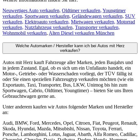
Neuwertiges Auto verkaufen,
Oldtimer verkaufen,
Youngtimer
verkaufen,
Sportwagen verkaufen,
Geländewagen verkaufen,
SUV
verkaufen,
Elektroauto verkaufen,
Mietwagen verkaufen,
Motorrad
verkaufen,
Nutzfahrzeug verkaufen,
Transporter verkaufen,
Wohnmobil verkaufen
,
Alten Diesel verkaufen München
Welche Automarken / Hersteller kann ich bei Autos mit Herz
verkaufen?
Autos mit Herz kauft Fahrzeuge aller Marken, jeden Baujahrs und
in jedem Zustand. Egal, ob es sich um ein Unfallauto handelt, ein
Motor-, Getriebe- oder Wasserschaden vorliegt, der TÜV fällig ist
oder Sie einen speziellen Fahrzeugtyp verkaufen möchten (wie ein
Exportauto, Taxi, Transporter, Bus, LKW, Unimog bis hin zum
Sportwagen, Cabrio, Oldtimer, Youngtimer) – bieten Sie uns Ihren
Gebrauchtwagen gerne an.
Unter anderem kaufen wir Autos folgender Marken und Hersteller
an:
Audi, BMW, Ford, Mercedes, Opel, Citroen, Fiat, Peugeot, Renault,
Skoda, Hyundai, Mazda, Mitsubishi, Nissan, Toyota, Ferrari,
Porsche, Lamborghini, Lotus, Jaguar, Abarth, Alfa Romeo, Cadillac,
Chevrolet, Chrysler, Dacia, Daihatsu, Dodge, Honda, Hummer,