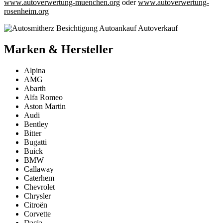
www.autoverwertung-muenchen.org
oder
www.autoverwertung-
rosenheim.org
Marken & Hersteller
Alpina
AMG
Abarth
Alfa Romeo
Aston Martin
Audi
Bentley
Bitter
Bugatti
Buick
BMW
Callaway
Caterhem
Chevrolet
Chrysler
Citroën
Corvette
Dacia